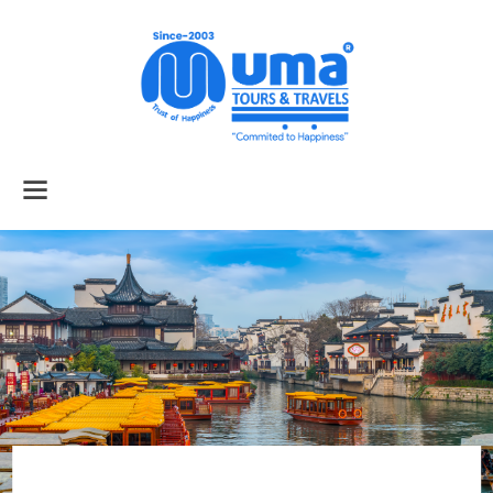
Home
About Us
Services
Tour Packages
Air Tickets
Car Rental