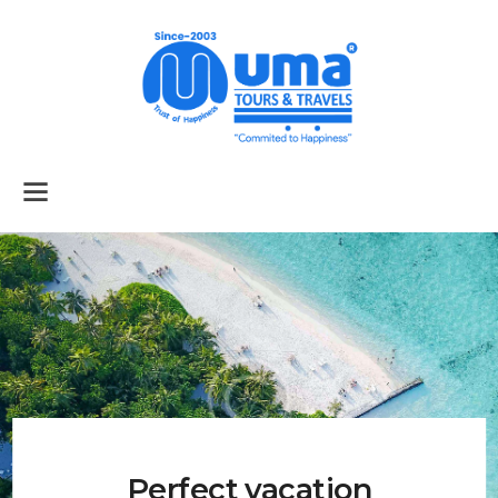
Home
About Us
Services
Tour Packages
Air Tickets
Car Rental
Perfect vacation