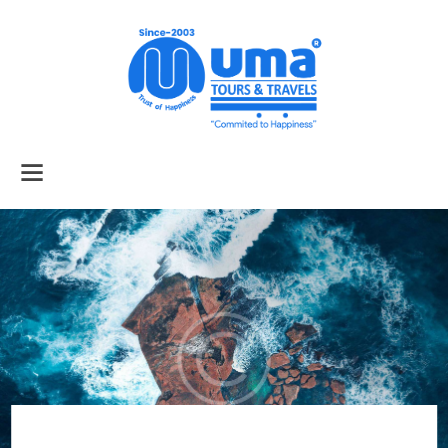
Home
About Us
Services
Tour Packages
Air Tickets
Car Rental