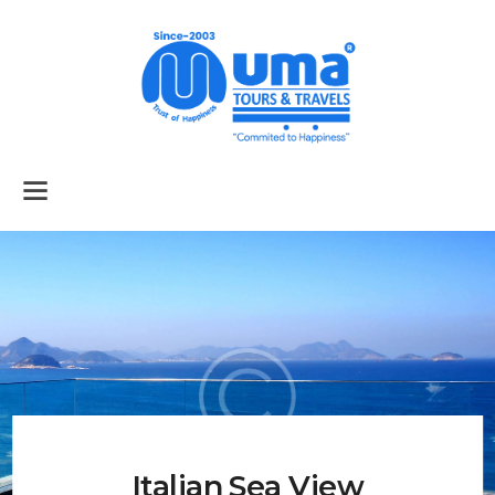
Home
About Us
Services
Tour Packages
Air Tickets
Car Rental
Italian Sea View