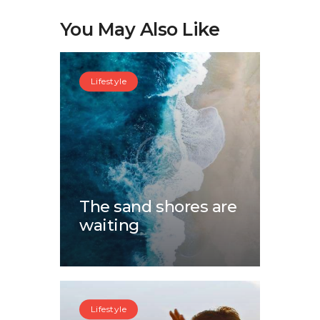
You May Also Like
Lifestyle
The sand shores are
waiting
Lifestyle